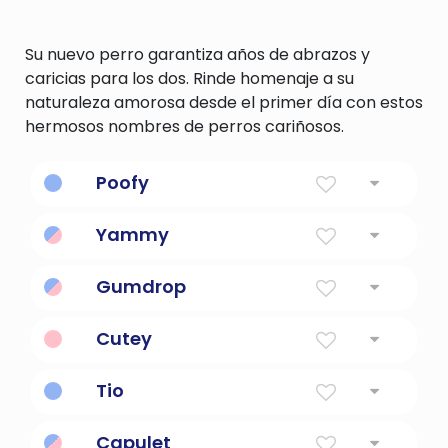
Su nuevo perro garantiza años de abrazos y
caricias para los dos. Rinde homenaje a su
naturaleza amorosa desde el primer día con estos
hermosos nombres de perros cariñosos.
Poofy
Significado
:
Yammy
Significado
:
Gumdrop
Significado
: un caramelo en gelatina
Cutey
cubierto con cristales de azúcar
Significado
:
Tio
Significado
: Tío en español, también
Capulet
utilizado como término cariñoso para los