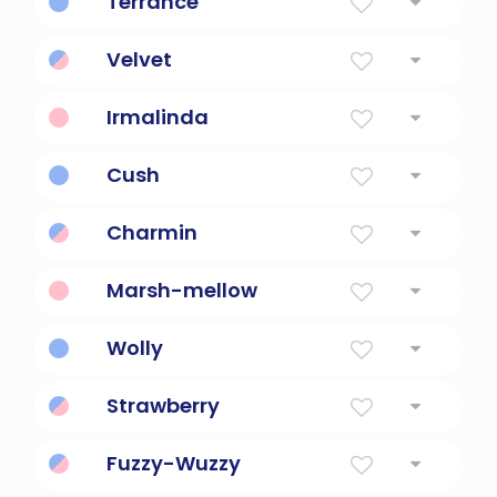
Terrance
Significado
: De significado desconocido
Velvet
Significado
: Tela Suave
Irmalinda
Significado
: suave, tierno, gentil
Cush
Significado
:
Charmin
Significado
:
Marsh-mellow
Significado
:
Wolly
Significado
:
Strawberry
Significado
: una marca de nacimiento roja
Fuzzy-Wuzzy
suave