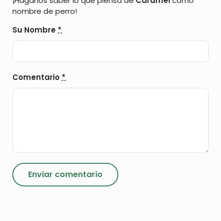
¡Háganos saber lo que piensa de
Caramel
como
nombre de perro!
Su Nombre
*
Comentario
*