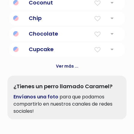
Coconut
cantidad modesta de datos específicos de
un cliente y un sitio web en particular.
palmera alta con cocos como frutos;
Chip
ampliamente plantado en los trópicos
Abreviatura de chipset o microchip.
Chocolate
un color marrón medio a marrón oscuro
Cupcake
bizcocho horneado en un molde para
muffins
Ver más ...
¿Tienes un perro llamado Caramel?
Envíanos una foto
para que podamos
compartirlo en nuestros canales de redes
sociales!