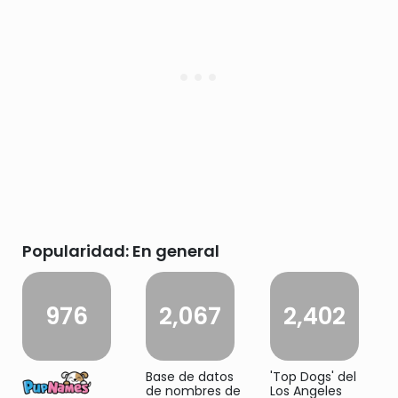
Popularidad: En general
976
2,067
2,402
Base de datos
'Top Dogs' del
de nombres de
Los Angeles