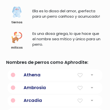
Ella es la diosa del amor, ¡perfecta
para un perro cariñoso y acurrucado!
tiernos
Es una diosa griega, lo que hace que
el nombre sea mítico y único para un
perro.
miticos
Nombres de perros como Aphrodite:
Athena
La diosa de la guerra, la estrategia y la
Ambrosia
sabiduría en la mitología romana
La comida o bebida de los dioses olímpicos
Arcadia
en la mitología griega
Una región del peloponeso central en la