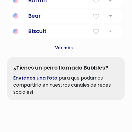
Button
un dispositivo que cuando se presiona libera
Bear
parte de un mecanismo
Como un oso
Biscuit
cualquiera de los varios pasteles dulces
planos pequeños ('biscuit' es el término
Ver más ...
británico)
¿Tienes un perro llamado Bubbles?
Envíanos una foto
para que podamos
compartirlo en nuestros canales de redes
sociales!