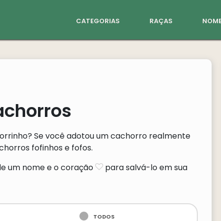
categorias
raças
nome
achorros
horrinho? Se você adotou um cachorro realmente
horros fofinhos e fofos.
o de um nome e o coração
para salvá-lo em sua
todos