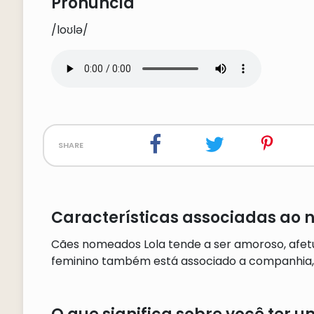
Pronúncia
/loʊlə/
share
Características associadas ao 
Cães nomeados Lola tende a ser amoroso, afet
feminino também está associado a companhia, e