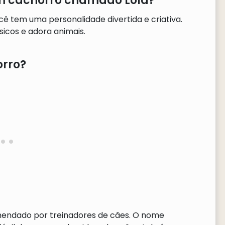
 um cachorro chamado Lola?
 tem uma personalidade divertida e criativa.
cos e adora animais.
rro?
omendado por treinadores de cães. O nome