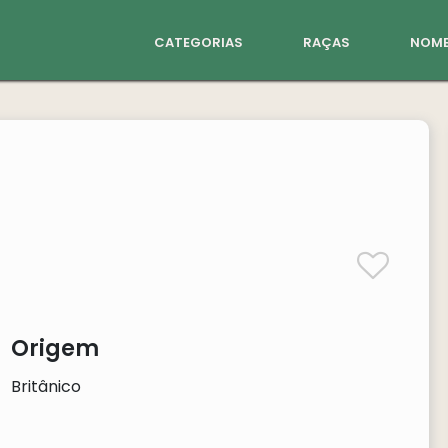
categorias
raças
nome
Origem
Britânico