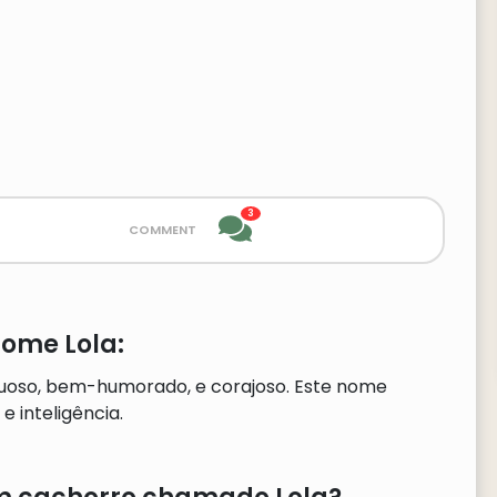
3
comment
nome Lola:
uoso, bem-humorado, e corajoso. Este nome
 inteligência.