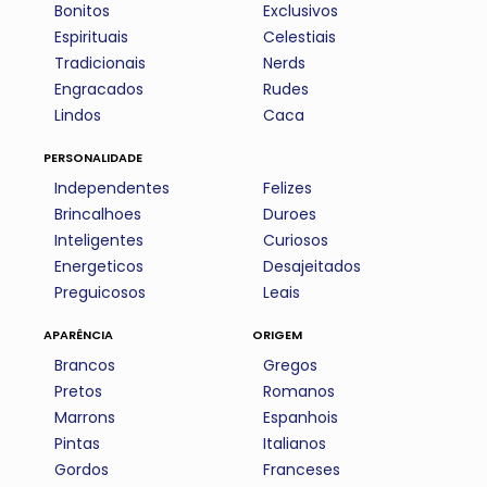
Bonitos
Exclusivos
Espirituais
Celestiais
Tradicionais
Nerds
Engracados
Rudes
Lindos
Caca
personalidade
Independentes
Felizes
Brincalhoes
Duroes
Inteligentes
Curiosos
Energeticos
Desajeitados
Preguicosos
Leais
aparência
origem
Brancos
Gregos
Pretos
Romanos
Marrons
Espanhois
Pintas
Italianos
Gordos
Franceses