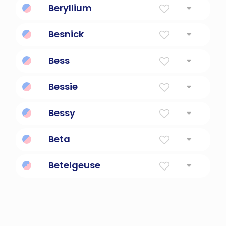
Beryllium
Un elemento químico de color gris acero.
Besnick
leal
Bess
Diminutivo de Elizabeth.
Bessie
Dios es mi juramento
Bessy
Diminutivo de elizabeth.
Beta
Hijo
Betelgeuse
la segunda estrella más brillante de Orión