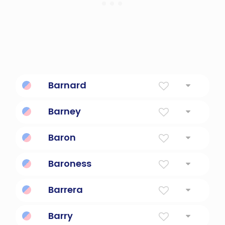
Barnard
Oso valiente
Barney
Abreviatura de percebe.
Baron
Hombre noble
Baroness
Título: Esposa o viuda de un barón
Barrera
Vive cerca de un área fangosa o arcillosa
Barry