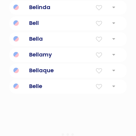
Combinación de bella y alicia
Belinda
Hermosa
Bell
Nombre unisexual que significa `` belleza ''.
Bella
Hermosa en francés
Bellamy
Francés para amigo hermoso y guapo
Bellaque
Guerra en la mitología romana
Belle
Hermosa