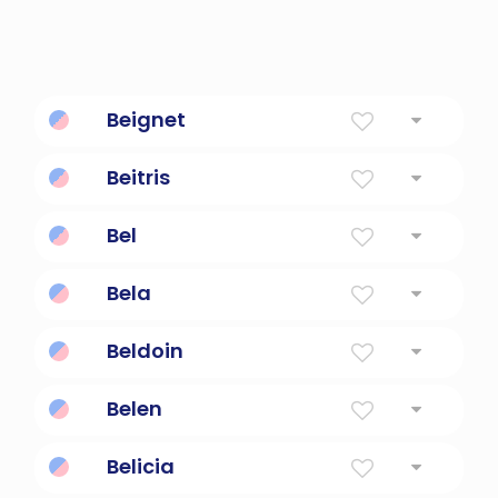
Beignet
Hojaldre francés frito
Beitris
Bel
Feria: Lovely One.
Bela
blanco
Beldoin
amigo valiente
Belen
Belén o casa de pan
Belicia