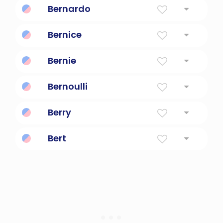
Bernardo
Atrevido como un oso
Bernice
Trae la victoria
Bernie
Atrevido como un oso
Bernoulli
Un físico y matemático suizo.
Berry
Fruta pequeña
Bert
Brillante