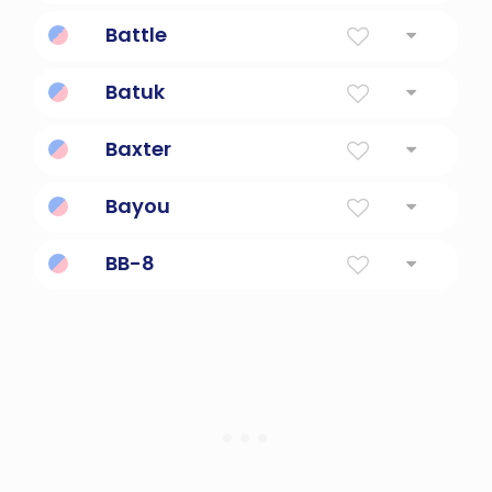
golpear violenta y repetidamente
Battle
Una pelea.
Batuk
chico
Baxter
panadero
Bayou
Corriente pequeña y lenta
BB-8
Beebee-ate, un personaje droide de Star
Wars.