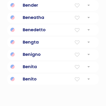
personas que administran justicia
Bender
Uno que se dobla
Beneatha
Una chica curiosa
Benedetto
bendito
Bengta
Bendito
Benigno
amable
Benita
Bendito
Benito
Forma diminuta de Benedicto