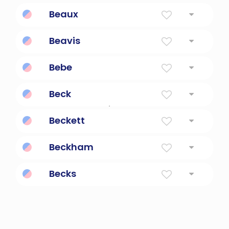
Belleza
Beaux
Beavis
Personaje de dibujos animados perezoso.
Bebe
bebé
Beck
Desde el arroyo / arroyo
Beckett
Morador por el arroyo
Beckham
Desde The Beck Homestead
Becks
un gesto de llamada