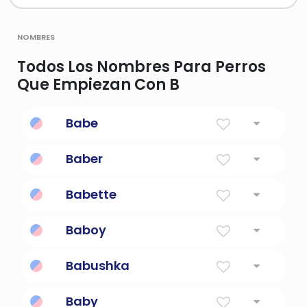
nombres
Todos Los Nombres Para Perros
Que Empiezan Con B
Babe
Muerte, destrucción y huida.
Baber
Babette
Mi dios es un voto
Baboy
El chico malo pronunció súper ayunos.
Babushka
un pañuelo de mujer doblado en triángulo y
Baby
atado debajo de la barbilla; usado por las