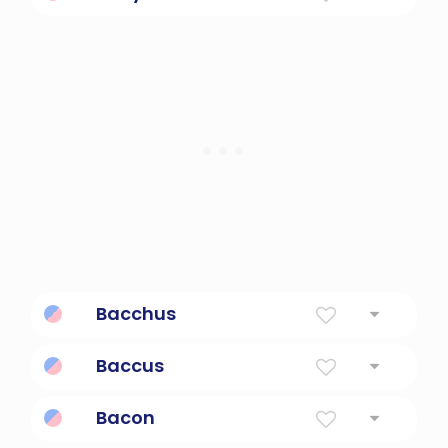
campesinas rusas
Infantil
Bacchus
El divino libertador y el patrón del vino
Baccus
Dios del vino en la mitología romana.
Bacon