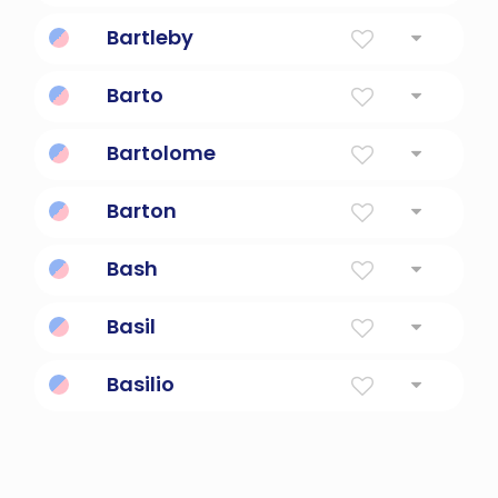
Fair Headed
Bartleby
Escritor de Herman Melville.
Barto
Brillante
Bartolome
Barton
Desde The Barley Town
Bash
Comandante en jefe
Basil
Rey
Basilio
Rey