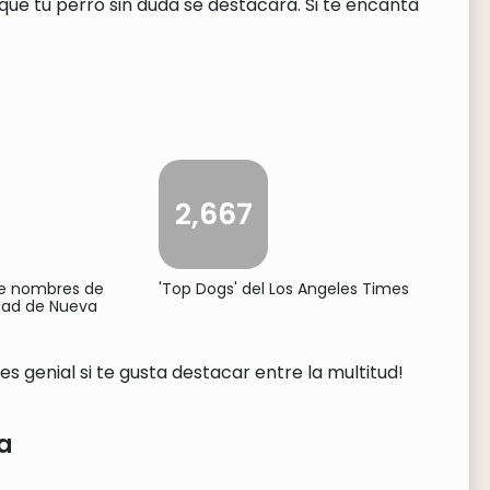
ue tu perro sin duda se destacará. Si te encanta
2,667
de nombres de
'Top Dogs' del Los Angeles Times
udad de Nueva
s genial si te gusta destacar entre la multitud!
a