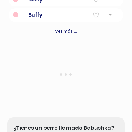
Chica perezosa.
Buffy
De la serie de televisión buffy la
cazavampiros.
Ver más ...
¿Tienes un perro llamado Babushka?