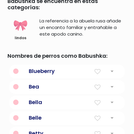
Babushka se encuentra en estas
categorías:
La referencia a la abuela rusa añade
un encanto familiar y entrañable a
este apodo canino.
lindos
Nombres de perros como Babushka:
Blueberry
cualquiera de los numerosos arbustos del
Bea
género Vaccinium con arándanos
Contento
Bella
Hermosa en francés
Belle
Hermosa
Betty