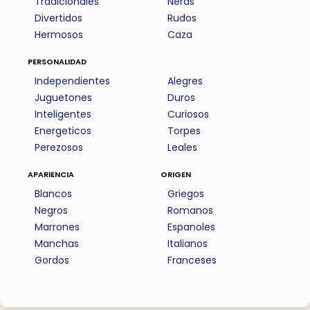
Tradicionales
Nerds
Divertidos
Rudos
Hermosos
Caza
personalidad
Independientes
Alegres
Juguetones
Duros
Inteligentes
Curiosos
Energeticos
Torpes
Perezosos
Leales
apariencia
origen
Blancos
Griegos
Negros
Romanos
Marrones
Espanoles
Manchas
Italianos
Gordos
Franceses