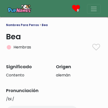
0
Nombres Para Perros
>
Bea
Bea
Hembras
Significado
Origen
Contento
alemán
Pronunciación
/biː/