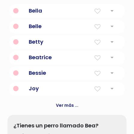
Bella
Hermosa en francés
Belle
Hermosa
Betty
Chica perezosa.
Beatrice
Portador de alegría
Bessie
Dios es mi juramento
Joy
Alegría
Ver más ...
¿Tienes un perro llamado Bea?