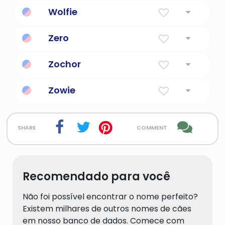
Wolfie
Popularizado pelo animal de estimação de
Zero
Mozart e por vários personagens caninos da
TV.
Popularizado pelo cachorro fantasma "The
Zochor
Nightmare Before Christmas" de Tim Burton.
Popularizado por donos de animais de
Zowie
estimação que falam hebraico, significando
"lembrar" em inglês.
David Bowie deu ao filho o nome desse
apelido canino.
share
comment
Recomendado para você
Não foi possível encontrar o nome perfeito?
Existem milhares de outros nomes de cães
em nosso banco de dados. Comece com