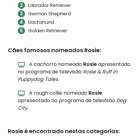
Labrador Retriever
German Shepherd
Dachshund
Golden Retriever
Cães famosos nomeados Rosie:
A cachorro nomeado
Rosie
apresentado
no programa de televisão
Rosie & Ruff in
Puppydog Tales
.
A rough collie nomeado
Rosie
apresentado no programa de televisão
Dog
City
.
Rosie é encontrado nestas categorias: