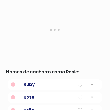
Nomes de cachorro como Rosie:
Ruby
Uma linguagem de programação de uso
Rose
geral de código aberto.
Força
Bella