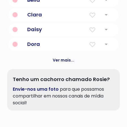
Lindo; abreviação de Isabella.
Clara
Um filme sobre um astrônomo fica
Daisy
obcecado em procurar vida além da Terra.
Olho do dia. As pétalas de uma margarida
Dora
abrem durante o dia, revelando seus
centros amarelos, e fecham à noite.
Presente
Ver mais...
Tenho um cachorro chamado Rosie?
Envie-nos uma foto
para que possamos
compartilhar em nossos canais de mídia
social!