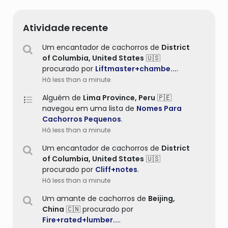
Atividade recente
Um encantador de cachorros de
District
of Columbia,
United States
🇺🇸
procurado por
Liftmaster+chambe...
.
Há less than a minute
Alguém de
Lima Province,
Peru
🇵🇪
navegou em uma lista de
Nomes Para
Cachorros Pequenos
.
Há less than a minute
Um encantador de cachorros de
District
of Columbia,
United States
🇺🇸
procurado por
Cliff+notes
.
Há less than a minute
Um amante de cachorros de
Beijing,
China
🇨🇳 procurado por
Fire+rated+lumber...
.