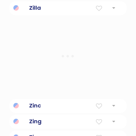
Zilla
Zinc
Zing