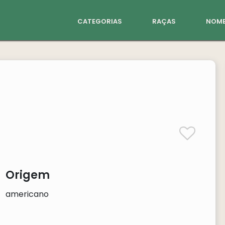
categorias
raças
nome
Origem
americano