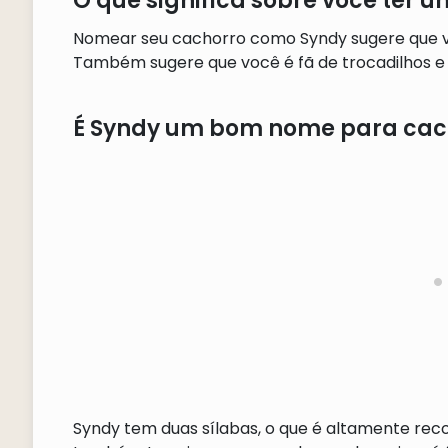
O que significa sobre você ter
Nomear seu cachorro como Syndy sugere que voc
Também sugere que você é fã de trocadilhos e 
É Syndy um bom nome para cac
Syndy tem duas sílabas, o que é altamente re