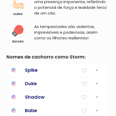
uma presença imponente, refletindo
o potencial de força e lealdade feroz
de um cão.
rudes
As tempestades são violentas,
imprevisíveis e poderosas, assim
como os filhotes resilientes!
duroes
Nomes de cachorro como Storm:
Spike
Mesquinho ou pontudo.
Duke
Líder, comandante, governador de uma
Shadow
província
Sombra do sol
Babe