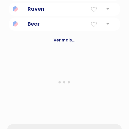
Morte, destruição e fuga.
Raven
De cor escura.
Bear
Parecido com um urso
Ver mais...