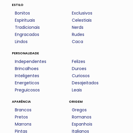
estilo
Bonitos
Exclusivos
Espirituais
Celestiais
Tradicionais
Nerds
Engracados
Rudes
Lindos
Caca
personalidade
Independentes
Felizes
Brincalhoes
Duroes
Inteligentes
Curiosos
Energeticos
Desajeitados
Preguicosos
Leais
aparência
origem
Brancos
Gregos
Pretos
Romanos
Marrons
Espanhois
Pintas
Italianos