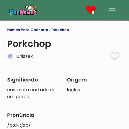
0
Nomes Para Cachorro
>
Porkchop
Porkchop
Unissex
Significado
Origem
costeleta cortada de
Inglês
um porco
Pronúncia
/pɔːk.tʃɑp/