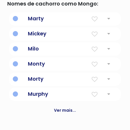
Nomes de cachorro como Mongo:
Marty
Servo de Marte, Deus da Guerra
Mickey
Quem é como Deus?
Milo
Soldado ou misericordioso
Monty
Montanha pertencente ao governante
Morty
Mar morto ou um lago estagnado
Murphy
Descendente de um guerreiro do mar
Ver mais...