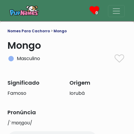
0
Nomes Para Cachorro
>
Mongo
Mongo
Masculino
Significado
Origem
Famoso
Iorubá
Pronúncia
/ˈmɒŋɡoʊ/