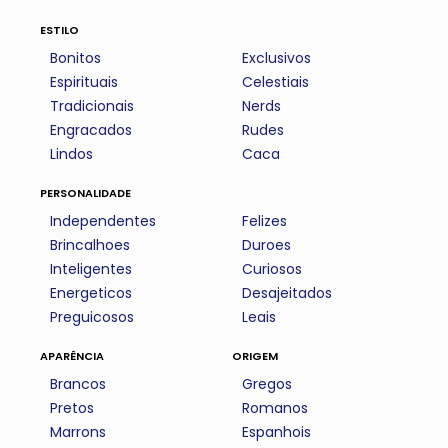
estilo
Bonitos
Exclusivos
Espirituais
Celestiais
Tradicionais
Nerds
Engracados
Rudes
Lindos
Caca
personalidade
Independentes
Felizes
Brincalhoes
Duroes
Inteligentes
Curiosos
Energeticos
Desajeitados
Preguicosos
Leais
aparência
origem
Brancos
Gregos
Pretos
Romanos
Marrons
Espanhois