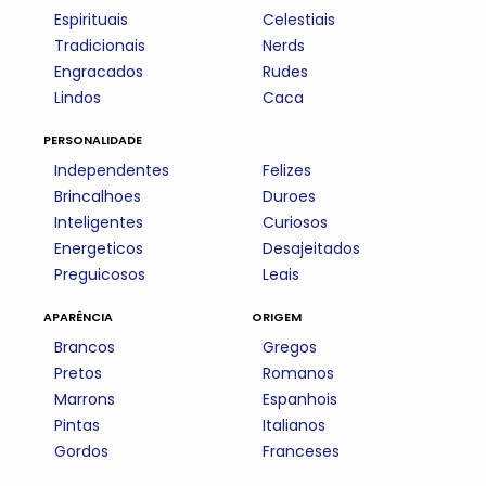
Espirituais
Celestiais
Tradicionais
Nerds
Engracados
Rudes
Lindos
Caca
personalidade
Independentes
Felizes
Brincalhoes
Duroes
Inteligentes
Curiosos
Energeticos
Desajeitados
Preguicosos
Leais
aparência
origem
Brancos
Gregos
Pretos
Romanos
Marrons
Espanhois
Pintas
Italianos
Gordos
Franceses