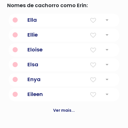
Nomes de cachorro como Erin:
Ella
jovem
Ellie
Forma abreviada de nomes começando
Eloise
com El
Famoso na guerra
Elsa
Nobre
Enya
Variação de ena, que significa kernel
Eileen
Lindo pássaro
Ver mais...