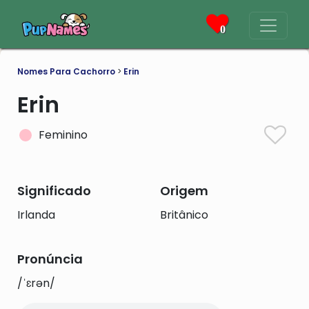
0
Nomes Para Cachorro
>
Erin
Erin
Feminino
Significado
Origem
Irlanda
Britânico
Pronúncia
/ˈɛrən/