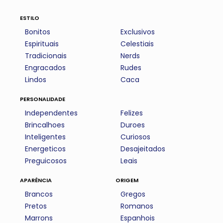
estilo
Bonitos
Exclusivos
Espirituais
Celestiais
Tradicionais
Nerds
Engracados
Rudes
Lindos
Caca
personalidade
Independentes
Felizes
Brincalhoes
Duroes
Inteligentes
Curiosos
Energeticos
Desajeitados
Preguicosos
Leais
aparência
origem
Brancos
Gregos
Pretos
Romanos
Marrons
Espanhois