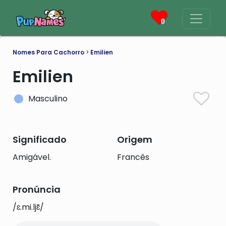
0
Nomes Para Cachorro
>
Emilien
Emilien
Masculino
Significado
Origem
Amigável.
Francês
Pronúncia
/ɛ.mi.ljɛ̃/