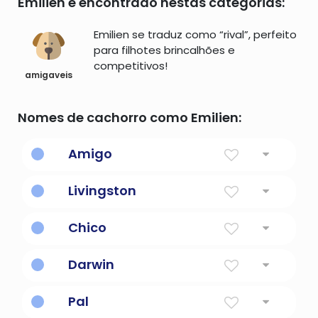
Emilien é encontrado nestas categorias:
Emilien se traduz como “rival”, perfeito
para filhotes brincalhões e
competitivos!
amigaveis
Nomes de cachorro como Emilien:
Amigo
Um amigo ou camarada; derivado da
Livingston
palavra "amar" que significa "amar".
Casa do querido amigo.
Chico
Forma diminuta de Francisco; significa
Darwin
pequeno, menino ou criança.
Caro amigo
Pal