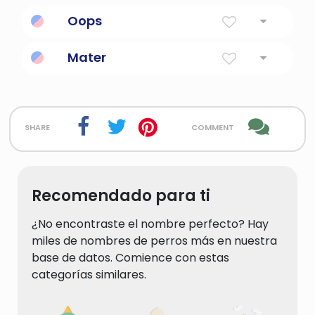
Oops
Significado
:
Mater
Significado
: un uso informal de la palabra
latina para madre; a veces usado por
colegiales británicos o usado en broma
share
comment
Recomendado para ti
¿No encontraste el nombre perfecto? Hay
miles de nombres de perros más en nuestra
base de datos. Comience con estas
categorías similares.