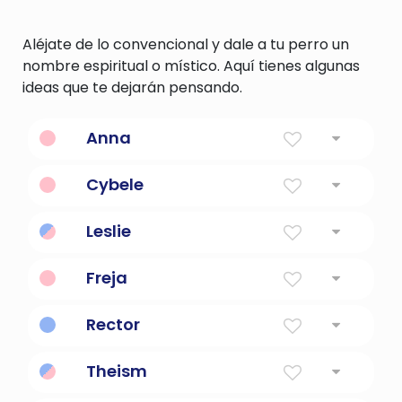
Aléjate de lo convencional y dale a tu perro un
nombre espiritual o místico. Aquí tienes algunas
ideas que te dejarán pensando.
Anna
Significado
: Misericordioso, misericordioso
Cybele
Significado
:
Leslie
Significado
: Jardín de acebo
Freja
Significado
: señora
Rector
Significado
: Jefe de una parroquia
Theism
Significado
: Creencia en la existencia de