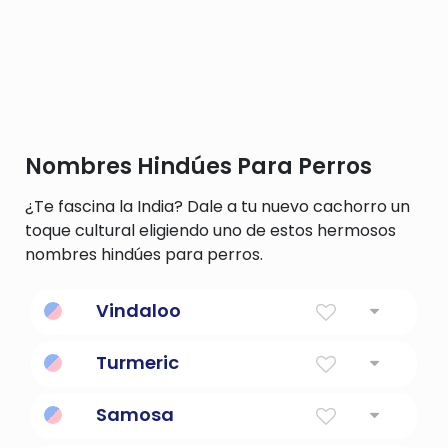
Nombres Hindúes Para Perros
¿Te fascina la India? Dale a tu nuevo cachorro un
toque cultural eligiendo uno de estos hermosos
nombres hindúes para perros.
Vindaloo
Significado
:
Turmeric
Significado
: planta tropical ampliamente
Samosa
cultivada de la India que tiene flores
amarillas y un gran rizoma aromático de
Significado
: