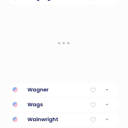
El cachorro más perezoso.
Wagner
Fabricante de vagones
Wags
moverse de lado a lado
Wainwright