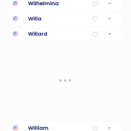
Wilhelmina
protector
Willa
Forma femenina de voluntad
Willard
Será valiente
William