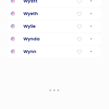
Wyatt
Hijo de chico
Wyeth
De la tierra junto al sauce
Wylie
Desde el río Tricky
Wynda
Wynn
Justo, blanco, bendecido