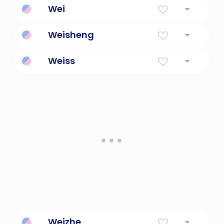
Wei
robusto
Weisheng
La grandeza nace
Weiss
blanco
Weizhe