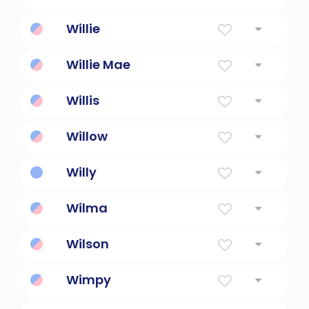
Con casco dorado
Willie
Con casco dorado
Willie Mae
Willis
Descendiente o sirviente de la voluntad
Willow
Desde The Willow Grove
Willy
con casco dorado; diminutivo de Guillermo.
Wilma
Forma corta de Wilhelmina
Wilson
Hijo de william
Wimpy
De Popeye.