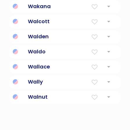
un fabricante de vagones
Wakana
musica armoniosa
Walcott
Walden
Del Valle de los Británicos
Waldo
Gobernante
Wallace
Un nombre gruñón viejo común
Wally
Forma diminuta de Walter o Wallace
Walnut
cualquiera de varios árboles del género
Juglans