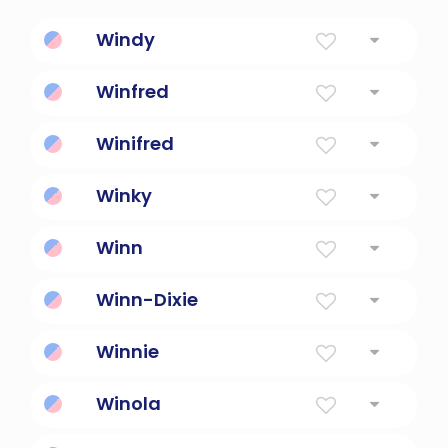
Windy
Estado de vientos fuertes
Winfred
Amigo de la paz
Winifred
Amigo pacífico
Winky
Siempre durmiendo.
Winn
Nombre galés que se adaptará a un alegre
Winn-Dixie
Winnie
Ballenas - bendita reconciliación
Winola
amigo encantador