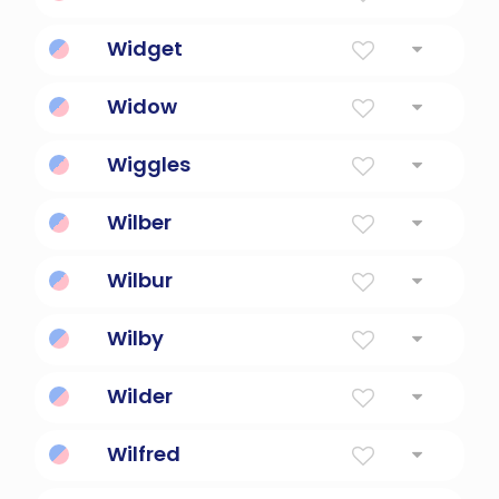
Widget
Un elemento de interfaz gráfica de usuario.
Widow
Una araña loca.
Wiggles
moverse de un lado a otro
Wilber
Wilbur
Will Fortress
Wilby
Wilder
Animal salvaje
Wilfred
Pacificador decidido