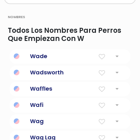
nombres
Todos Los Nombres Para Perros
Que Empiezan Con W
Wade
Viajero por el Ford
Wadsworth
Waffles
hacer una pausa o reprimirse ante la
Wafi
incertidumbre o la falta de voluntad
digno de confianza
Wag
moverse de lado a lado
Wag Lag