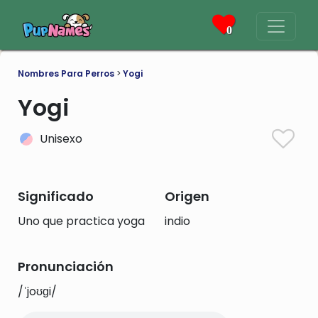
0
Nombres Para Perros
>
Yogi
Yogi
Unisexo
Significado
Origen
Uno que practica yoga
indio
Pronunciación
/ˈjoʊɡi/