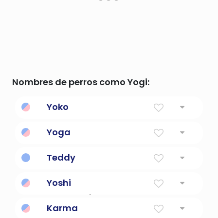
Nombres de perros como Yogi:
Yoko
Hijo de la luz del sol
Yoga
Disciplina espiritual y ascética hindú
Teddy
Regalo de Dios
Yoshi
Afortunado / justo
Karma