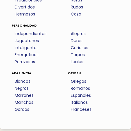
Tradicionales
Nerds
Divertidos
Rudos
Hermosos
Caza
personalidad
Independientes
Alegres
Juguetones
Duros
Inteligentes
Curiosos
Energeticos
Torpes
Perezosos
Leales
apariencia
origen
Blancos
Griegos
Negros
Romanos
Marrones
Espanoles
Manchas
Italianos
Gordos
Franceses