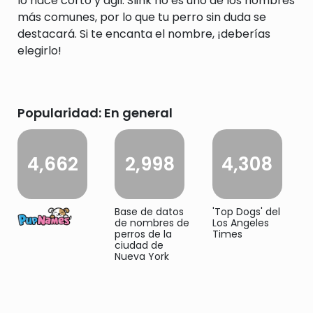
lo hace corto y ágil. Slink no es uno de los nombres
más comunes, por lo que tu perro sin duda se
destacará. Si te encanta el nombre, ¡deberías
elegirlo!
Popularidad: En general
4,662
2,998
4,308
Base de datos
'Top Dogs' del
de nombres de
Los Angeles
perros de la
Times
ciudad de
Nueva York