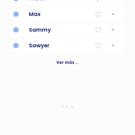
Gratis o de Francia
Max
Mas grande
Sammy
Forma diminuta de samuel o samantha
Sawyer
Cortador de madera
Ver más ...