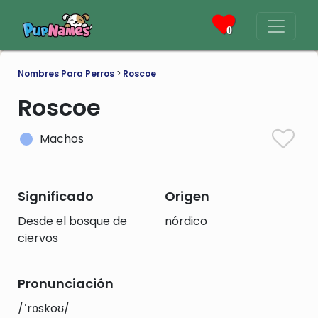
0
Nombres Para Perros
>
Roscoe
Roscoe
Machos
Significado
Origen
Desde el bosque de
nórdico
ciervos
Pronunciación
/ˈrɒskoʊ/