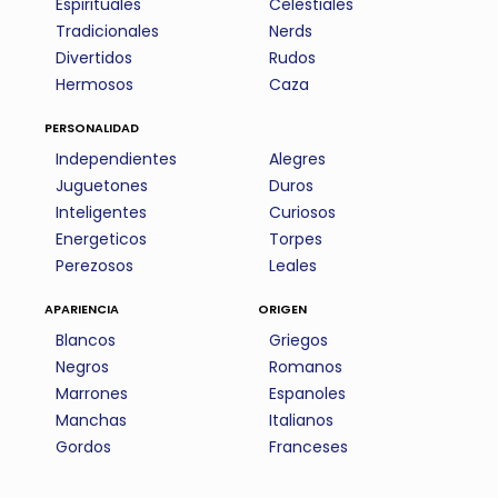
Espirituales
Celestiales
Tradicionales
Nerds
Divertidos
Rudos
Hermosos
Caza
personalidad
Independientes
Alegres
Juguetones
Duros
Inteligentes
Curiosos
Energeticos
Torpes
Perezosos
Leales
apariencia
origen
Blancos
Griegos
Negros
Romanos
Marrones
Espanoles
Manchas
Italianos
Gordos
Franceses