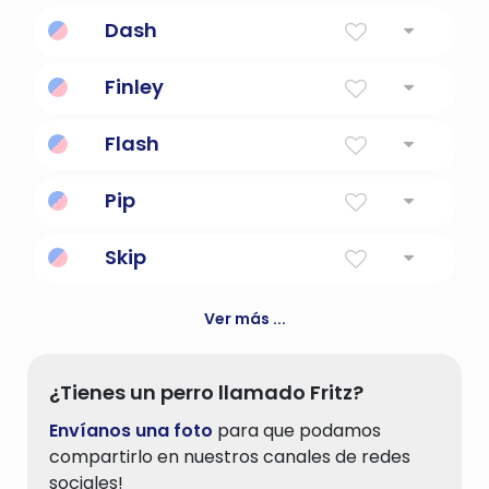
Blanco claro
Dash
Una carrera corta y rápida; moverse a toda
Finley
prisa.
Héroe rubio
Flash
Un superhéroe americano en DC Comics.
Pip
una marca en un dado o en un naipe (la
Skip
forma depende del palo)
Para moverse de una manera ligera y
elástica. para escapar en secreto a toda
Ver más ...
prisa.
¿Tienes un perro llamado Fritz?
Envíanos una foto
para que podamos
compartirlo en nuestros canales de redes
sociales!