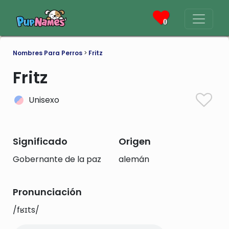
0
Nombres Para Perros
>
Fritz
Fritz
Unisexo
Significado
Origen
Gobernante de la paz
alemán
Pronunciación
/fʁɪts/