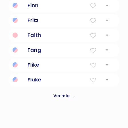
Finn
Blanco claro
Fritz
Gobernante de la paz
Faith
Creencia, confianza
Fang
Hermosa
Flike
Fluke
un golpe de suerte
Ver más ...