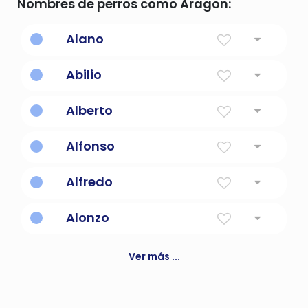
Nombres de perros como Aragon:
Alano
Español para guapo
Abilio
Alberto
Noble y brillante
Alfonso
Noble y listo
Alfredo
La salsa cremosa para pasta
Alonzo
Noble, listo para la batalla
Ver más ...