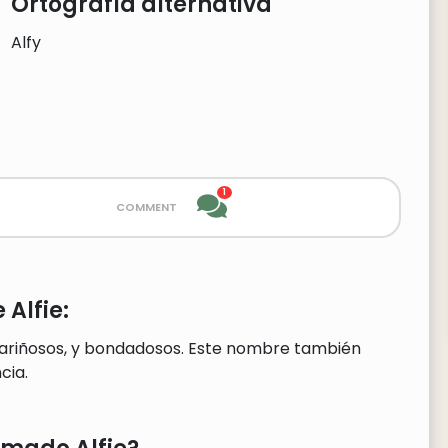
Ortografía alternativa
Alfy
1
comment
Alfie:
 cariñosos, y bondadosos. Este nombre también
cia.