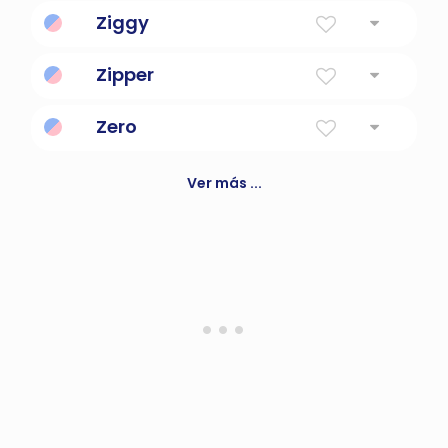
rápido y enérgico
Ziggy
Protector victorioso
Zipper
Uno que se desliza a la velocidad del rayo.
Zero
Nada, vacio
Ver más ...