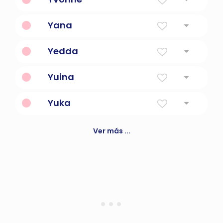
Tejo
Yana
Dios es misericordioso
Yedda
Contendiendo batalla
Yuina
unir
Yuka
flor suave
Ver más ...