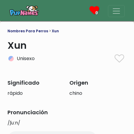
0
Nombres Para Perros
>
Xun
Xun
Unisexo
Significado
Origen
rápido
chino
Pronunciación
/ʃuːn/