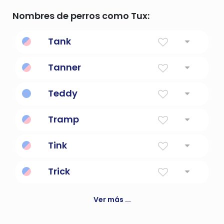
Nombres de perros como Tux:
Tank
Grande.
Tanner
Peletero
Teddy
Regalo de Dios
Tramp
un vapor comercial de alquiler; uno que no
Tink
tiene un horario regular
Trick
Broma o ilusión pícara.
Ver más ...