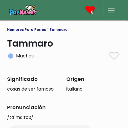
0
Nombres Para Perros
>
Tammaro
Tammaro
Machos
Significado
Origen
cosas de ser famoso
italiano
Pronunciación
/tɑˈmɑːroʊ/