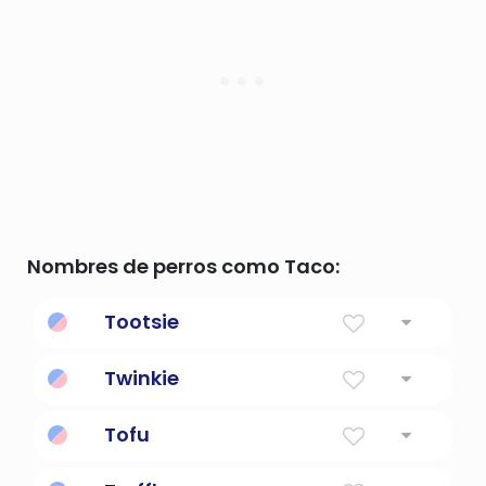
Nombres de perros como Taco:
Tootsie
Tootsie Roll
Twinkie
un pequeño bizcocho con relleno de crema
Tofu
sintética
comida parecida al queso hecha de leche