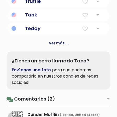
Truffle
de soja cuajada
caramelo de chocolate cremoso
Tank
Grande.
Teddy
Regalo de Dios
Ver más ...
¿Tienes un perro llamado Taco?
Envíanos una foto
para que podamos
compartirlo en nuestros canales de redes
sociales!
Comentarios (2)
🇺🇸
Dunder Mufflin
(Florida, United States)