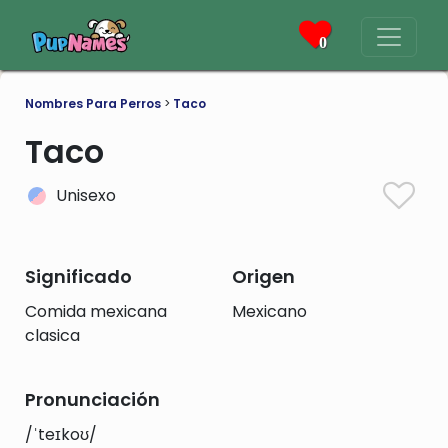
0
Nombres Para Perros
>
Taco
Taco
Unisexo
Significado
Origen
Comida mexicana
Mexicano
clasica
Pronunciación
/ˈteɪkoʊ/