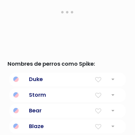
Nombres de perros como Spike:
Duke
Titulo de nobleza
Storm
Para realizar un ataque o asalto violento.
Bear
bombardeo.
Como un oso
Blaze