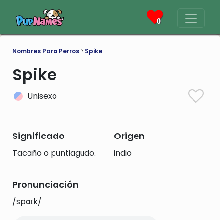
0
Nombres Para Perros
>
Spike
Spike
Unisexo
Significado
Origen
Tacaño o puntiagudo.
indio
Pronunciación
/spaɪk/