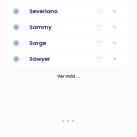
quemando una o una serpiente
Severiano
popa
Sammy
Forma diminuta de samuel o samantha
Sarge
Como en sargento.
Sawyer
Cortador de madera
Ver más ...