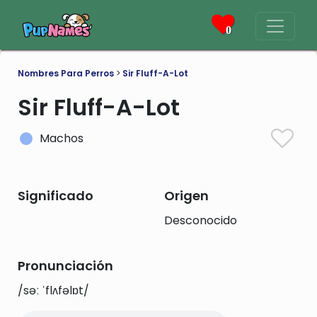
0
Nombres Para Perros
>
Sir Fluff-A-Lot
Sir Fluff-A-Lot
Machos
Significado
Origen
Desconocido
Pronunciación
/səː ˈflʌfəlɒt/