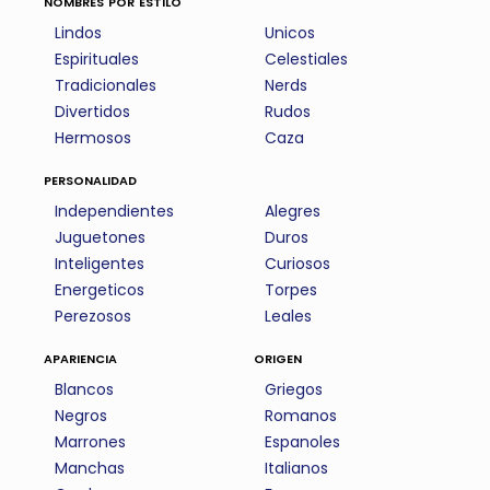
nombres por estilo
Lindos
Unicos
Espirituales
Celestiales
Tradicionales
Nerds
Divertidos
Rudos
Hermosos
Caza
personalidad
Independientes
Alegres
Juguetones
Duros
Inteligentes
Curiosos
Energeticos
Torpes
Perezosos
Leales
apariencia
origen
Blancos
Griegos
Negros
Romanos
Marrones
Espanoles
Manchas
Italianos