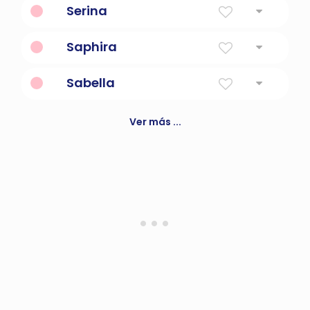
Serina
Un personaje de Battlestar Galactica.
Saphira
Zafiro
Sabella
Consagrado a Dios
Ver más ...