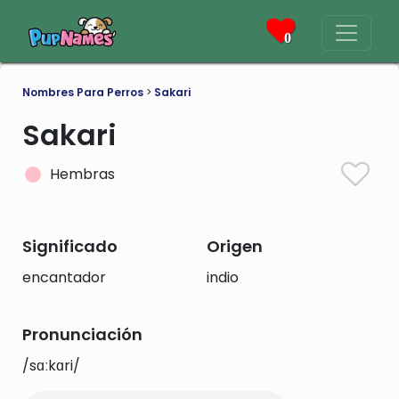
0
Nombres Para Perros
>
Sakari
Sakari
Hembras
Significado
Origen
encantador
indio
Pronunciación
/sɑːkɑri/