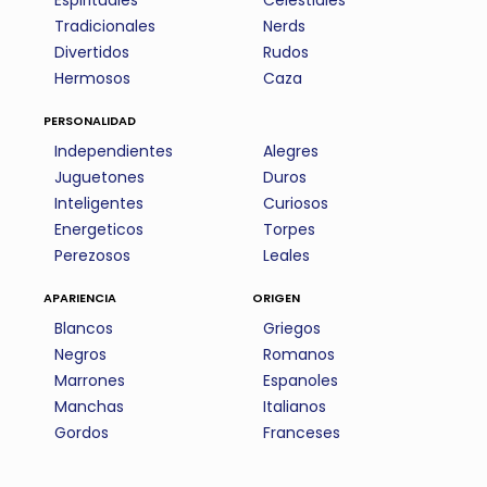
Espirituales
Celestiales
Tradicionales
Nerds
Divertidos
Rudos
Hermosos
Caza
personalidad
Independientes
Alegres
Juguetones
Duros
Inteligentes
Curiosos
Energeticos
Torpes
Perezosos
Leales
apariencia
origen
Blancos
Griegos
Negros
Romanos
Marrones
Espanoles
Manchas
Italianos
Gordos
Franceses