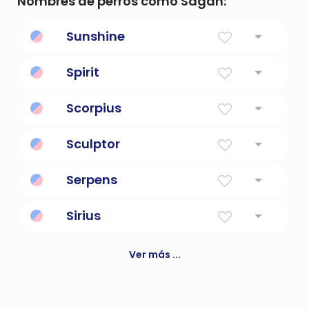
Nombres de perros como Sagan:
Sunshine
Brillo Solar
Spirit
Alma
Scorpius
Sculptor
un artista que crea esculturas
Serpens
Sirius
El dios o diosa de la estrella-perro
Ver más ...