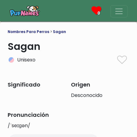
0
Nombres Para Perros
>
Sagan
Sagan
Unisexo
Significado
Origen
Desconocido
Pronunciación
/ˈseɪɡən/