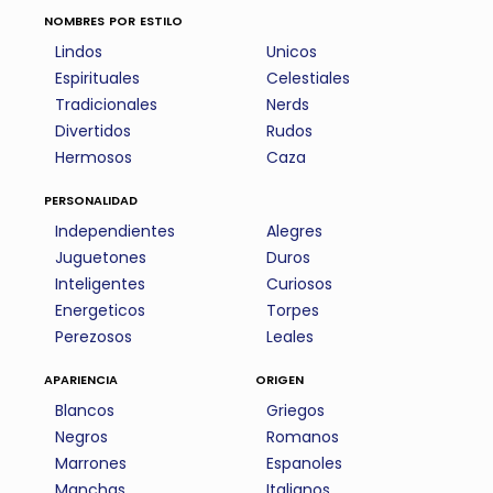
nombres por estilo
Lindos
Unicos
Espirituales
Celestiales
Tradicionales
Nerds
Divertidos
Rudos
Hermosos
Caza
personalidad
Independientes
Alegres
Juguetones
Duros
Inteligentes
Curiosos
Energeticos
Torpes
Perezosos
Leales
apariencia
origen
Blancos
Griegos
Negros
Romanos
Marrones
Espanoles
Manchas
Italianos