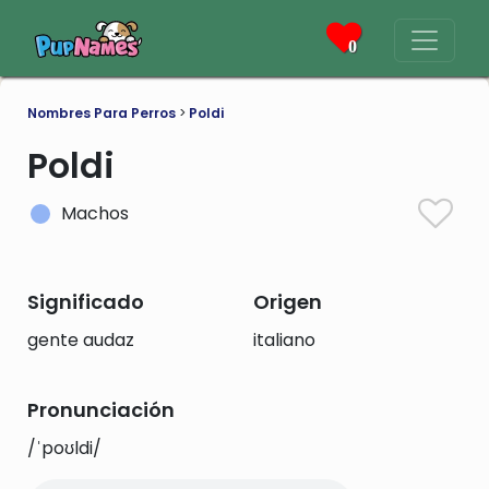
0
Nombres Para Perros
>
Poldi
Poldi
Machos
Significado
Origen
gente audaz
italiano
Pronunciación
/ˈpoʊldi/