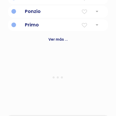
pino y rizado
Ponzio
del mar
Primo
primero
Ver más ...