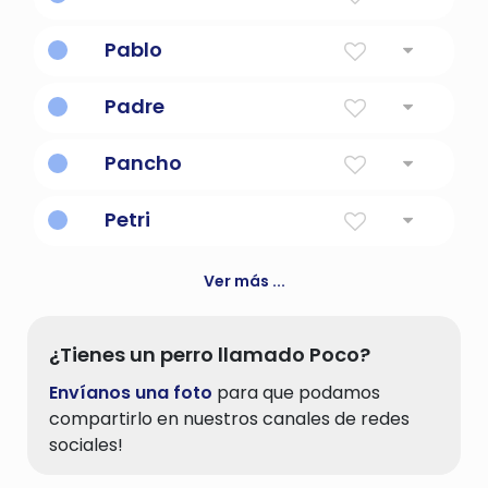
Roca
Pablo
Pequeña
Padre
'Padre' es un término de dirección para
Pancho
sacerdotes en algunas iglesias
(especialmente la Iglesia Católica Romana
Gratis
o la Iglesia Católica Ortodoxa); 'Padre' se
Petri
usa con frecuencia en el ejército
Ver más ...
¿Tienes un perro llamado Poco?
Envíanos una foto
para que podamos
compartirlo en nuestros canales de redes
sociales!