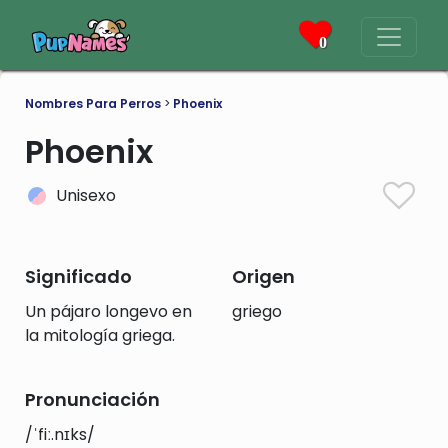
0
Nombres Para Perros
>
Phoenix
Phoenix
Unisexo
Significado
Origen
Un pájaro longevo en
griego
la mitología griega.
Pronunciación
/ˈfiː.nɪks/