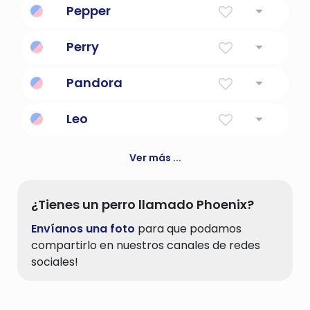
Pepper
celestiales por la eternidad en la mitología
griega.
El pimentero una consola de juegos portátil.
Perry
Perry mason, detective extraordinario
Pandora
La primera mujer de la mitología griega.
Leo
El león de Nemea en la mitología griega
Ver más ...
¿Tienes un perro llamado Phoenix?
Envíanos una foto
para que podamos
compartirlo en nuestros canales de redes
sociales!