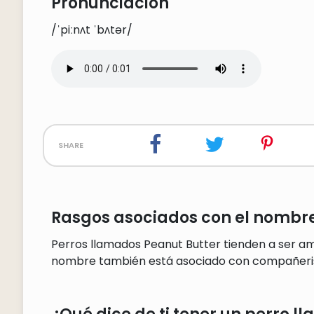
Pronunciación
/ˈpiːnʌt ˈbʌtər/
share
Rasgos asociados con el nombre
Perros llamados Peanut Butter tienden a ser am
nombre también está asociado con compañeri