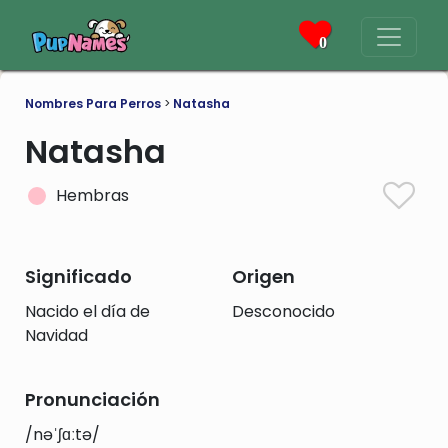
0
Nombres Para Perros
>
Natasha
Natasha
Hembras
Significado
Origen
Nacido el día de
Desconocido
Navidad
Pronunciación
/nəˈʃɑːtə/