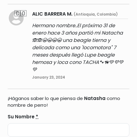
🇨🇴
ALIC BARRERA M.
(Antioquia, Colombia)
Hermano nombre..El próximo 31 de
enero hace 3 años partió mi Natacha
🙈🙈😭😭😭😭 una beagle tierna y
delicada como una 'locomotora" 7
meses después llegó Lupe beagle
hemosa y loca cono TACHA🐾🦮💚💜💚
💚
January 23, 2024
¡Háganos saber lo que piensa de
Natasha
como
nombre de perro!
Su Nombre
*