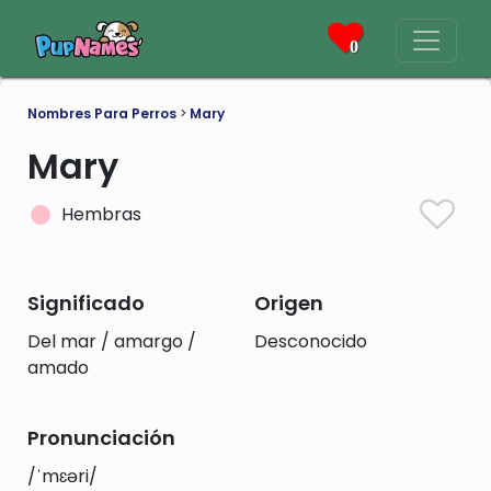
0
Nombres Para Perros
>
Mary
Mary
Hembras
Significado
Origen
Del mar / amargo /
Desconocido
amado
Pronunciación
/ˈmɛəri/