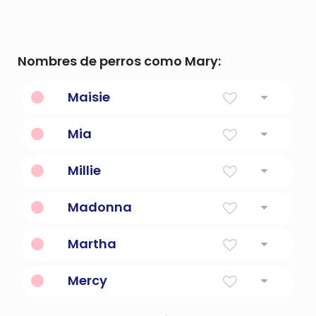
Nombres de perros como Mary:
Maisie
Perla
Mia
Del mar o amargo
Millie
Forma diminuta de Mildred o Millicent
Madonna
Mi señora
Martha
señora
Mercy
Perdón.