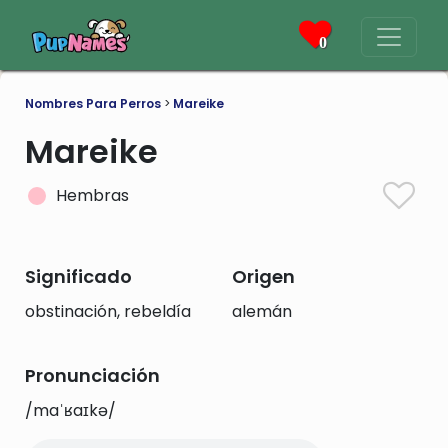
0
Nombres Para Perros
>
Mareike
Mareike
Hembras
Significado
Origen
obstinación, rebeldía
alemán
Pronunciación
/maˈʁaɪkə/