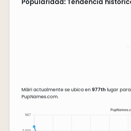
Popularidad: Tendencia históric
Màiri actualmente se ubica en
977th
lugar para
PupNames.com.