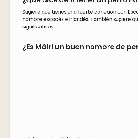
¿Qué dice de ti tener un perro l
Sugiere que tienes una fuerte conexión con Escoc
nombre escocés e irlandés. También sugiere que
significativos.
¿Es Màiri un buen nombre de pe