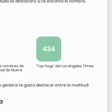
uda se destacará. Si te encanta el nombre,
434
de nombres de
'Top Dogs' del Los Angeles Times
udad de Nueva
genial si te gusta destacar entre la multitud!
a